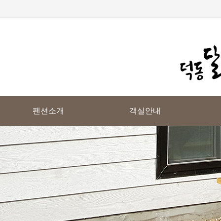
펜션소개
객실안내
펜션소개
객실 전체보기
오시는길